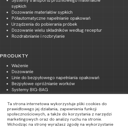
Systemy transportu próżniowego materiałów
sypkich
Dozowanie materiałów sypkich
Półautomatyczne napełnianie opakowań
Urządzenia do pobierania próbek
Dozowanie wielu składników według receptur
Rozdrabnianie i rozbrylanie
PRODUKTY
Ważenie
Dozowanie
Linie do bezpyłowego napełniania opakowań
Bezpyłowe opróżnianie worków
Systemy BIG-BAG
Transport pneumatyczny próżniowy
(podciśnieniowy)
Ta strona internetowa wykorzystuje pliki cookies do
Transport pneumatyczny ciśnieniowy
prawidłowego jej działania, zapewnienia funkcji
Magazynowanie i transport surowców
społecznościowych, a także do korzystania z narzędzi
O
marketingowych oraz do analizy ruchu na stronie.
Rozdrabnianie i przesiewanie materiałów sypkich
Wchodząc na stronę wyrażasz zgodę na wykorzystanie
p
Mieszanie materiałów sypkich