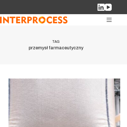
Przejdź
do
treści
TAG
przemysł farmaceutyczny