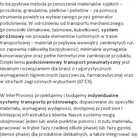
to bezpyłowa metoda przenoszenia materiałów sypkich –
proszków, granulatów, płatków i pelletów – za pomocą
strumienia powietrza wytwarzanego przez generator
podciśnienia. W odróżnieniu od transportu mechanicznego
(przenośniki ślimakowe, taśmowe, kubełkowe),
system
próżniowy
nie posiada elementów ruchomych w trasie
transportowej – materiał przepływa wewnątrz zamkniętych rur,
co zapewnia całkowitą bezpyłowość, minimalne wymagania
konserwacyjne oraz pełne hermetyczne zamknięcie produktu.
Dzięki temu
podciśnieniowy transport pneumatyczny
jest
idealnym rozwiązaniem dla branż o rygorystycznych
wymaganiach higienicznych (spożywcza, farmaceutyczna) oraz
w strefach zagrożonych wybuchem (ATEX).
W InterProcess projektujemy i budujemy
indywidualne
systemy transportu próżniowego
, dopasowane do specyfiki
materiału, wymaganej wydajności, dostępnej przestrzeni i
istniejącej infrastruktury klienta. Nasze systemy mogą
obejmować jeden lub wiele punktów poboru i zrzutu materiału,
pracować w trybie fazy rzadkiej (dilute phase) lub fazy gęstej
(dense phase) dla produktów delikatnych, a także integrować się