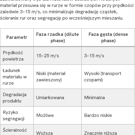
materiał przesuwa się w rurze w formie czopów przy prędkości
zaledwie 3–15 m/s, co minimalizuje degradację cząstek,
ścieranie rur oraz segregację po wcześniejszym mieszaniu.
Faza rzadka (dilute
Faza gęsta (dense
Parametr
phase)
phase)
Prędkość
15–25 m/s
3–15 m/s
powietrza
Ładunek
Niski (materiał
Wysoki (transport
materiału w
zawieszony)
czopami)
rurze
Degradacja
Umiarkowana
Minimalna
produktu
Ryzyko
Możliwe
Bardzo niskie
segregacji
Ścieralność
Wyższa
Znacznie niższa