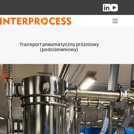
Przejdź
do
treści
Transport pneumatyczny próżniowy
(podciśnieniowy)