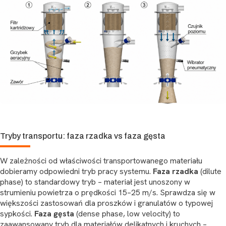
Tryby transportu: faza rzadka vs faza gęsta
W zależności od właściwości transportowanego materiału
dobieramy odpowiedni tryb pracy systemu.
Faza rzadka
(dilute
phase) to standardowy tryb – materiał jest unoszony w
strumieniu powietrza o prędkości 15–25 m/s. Sprawdza się w
większości zastosowań dla proszków i granulatów o typowej
sypkości.
Faza gęsta
(dense phase, low velocity) to
zaawansowany tryb dla materiałów delikatnych i kruchych –