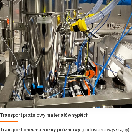
Transport próżniowy materiałów sypkich
Transport pneumatyczny próżniowy
(podciśnieniowy, ssący)