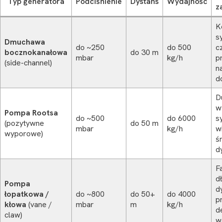
Typ generatora
Podciśnienie
Dystans
Wydajność
z
K
s
Dmuchawa
do ~250
do 500
c
bocznokanałowa
do 30 m
mbar
kg/h
p
(side-channel)
n
d
D
w
Pompa Rootsa
do ~500
do 6000
s
(pozytywne
do 50 m
mbar
kg/h
w
wyporowe)
ś
d
F
d
Pompa
d
łopatkowa /
do ~800
do 50+
do 4000
p
kłowa
(vane /
mbar
m
kg/h
d
claw)
w