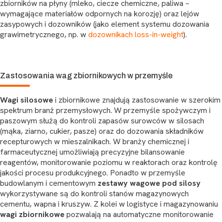
zbiorników na płyny (mleko, ciecze chemiczne, paliwa –
wymagające materiałów odpornych na korozję) oraz lejów
zasypowych i dozowników (jako element systemu dozowania
grawimetrycznego, np. w
dozownikach loss-in-weight
).
Zastosowania wag zbiornikowych w przemyśle
Wagi silosowe
i zbiornikowe znajdują zastosowanie w szerokim
spektrum branż przemysłowych. W przemyśle spożywczym i
paszowym służą do kontroli zapasów surowców w silosach
(mąka, ziarno, cukier, pasze) oraz do dozowania składników
recepturowych w mieszalnikach. W branży chemicznej i
farmaceutycznej umożliwiają precyzyjne bilansowanie
reagentów, monitorowanie poziomu w reaktorach oraz kontrolę
jakości procesu produkcyjnego. Ponadto w przemyśle
budowlanym i cementowym
zestawy wagowe pod silosy
wykorzystywane są do kontroli stanów magazynowych
cementu, wapna i kruszyw. Z kolei w logistyce i magazynowaniu
wagi zbiornikowe
pozwalają na automatyczne monitorowanie