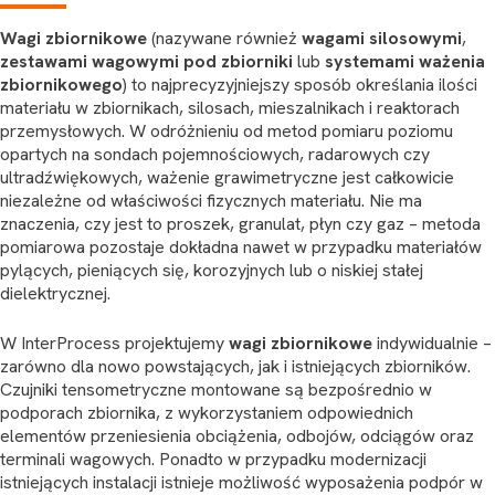
Wagi zbiornikowe
(nazywane również
wagami silosowymi
,
zestawami wagowymi pod zbiorniki
lub
systemami ważenia
zbiornikowego
) to najprecyzyjniejszy sposób określania ilości
materiału w zbiornikach, silosach, mieszalnikach i reaktorach
przemysłowych. W odróżnieniu od metod pomiaru poziomu
opartych na sondach pojemnościowych, radarowych czy
ultradźwiękowych, ważenie grawimetryczne jest całkowicie
niezależne od właściwości fizycznych materiału. Nie ma
znaczenia, czy jest to proszek, granulat, płyn czy gaz – metoda
pomiarowa pozostaje dokładna nawet w przypadku materiałów
pylących, pieniących się, korozyjnych lub o niskiej stałej
dielektrycznej.
W InterProcess projektujemy
wagi zbiornikowe
indywidualnie –
zarówno dla nowo powstających, jak i istniejących zbiorników.
Czujniki tensometryczne montowane są bezpośrednio w
podporach zbiornika, z wykorzystaniem odpowiednich
elementów przeniesienia obciążenia, odbojów, odciągów oraz
terminali wagowych. Ponadto w przypadku modernizacji
istniejących instalacji istnieje możliwość wyposażenia podpór w