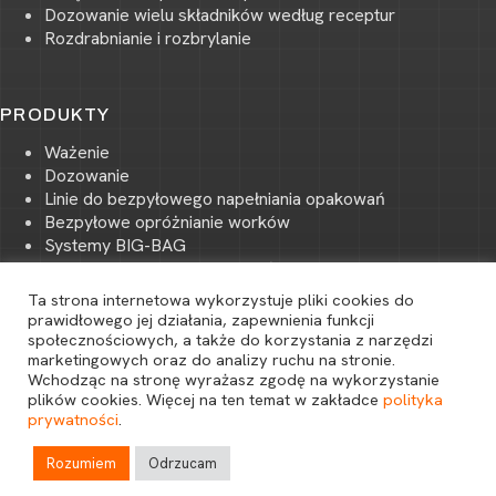
Dozowanie wielu składników według receptur
Rozdrabnianie i rozbrylanie
PRODUKTY
Ważenie
Dozowanie
Linie do bezpyłowego napełniania opakowań
Bezpyłowe opróżnianie worków
Systemy BIG-BAG
Transport pneumatyczny próżniowy
(podciśnieniowy)
Ta strona internetowa wykorzystuje pliki cookies do
Transport pneumatyczny ciśnieniowy
prawidłowego jej działania, zapewnienia funkcji
Magazynowanie i transport surowców
społecznościowych, a także do korzystania z narzędzi
O
marketingowych oraz do analizy ruchu na stronie.
Rozdrabnianie i przesiewanie materiałów sypkich
Wchodząc na stronę wyrażasz zgodę na wykorzystanie
p
Mieszanie materiałów sypkich
plików cookies. Więcej na ten temat w zakładce
polityka
e
Systemy sterowania i wizualizacji procesów
prywatności
.
n
Copyright © 2026 Wszelkie prawa zastrzeżone |
Polityka prywatności
c
Rozumiem
Odrzucam
h