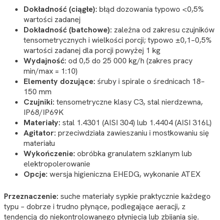
Dokładność (ciągłe):
błąd dozowania typowo <0,5%
wartości zadanej
Dokładność (batchowe):
zależna od zakresu czujników
tensometrycznych i wielkości porcji; typowo ±0,1–0,5%
wartości zadanej dla porcji powyżej 1 kg
Wydajność:
od 0,5 do 25 000 kg/h (zakres pracy
min/max = 1:10)
Elementy dozujące:
śruby i spirale o średnicach 18–
150 mm
Czujniki:
tensometryczne klasy C3, stal nierdzewna,
IP68/IP69K
Materiały:
stal 1.4301 (AISI 304) lub 1.4404 (AISI 316L)
Agitator:
przeciwdziała zawieszaniu i mostkowaniu się
materiału
Wykończenie:
obróbka granulatem szklanym lub
elektropolerowanie
Opcje:
wersja higieniczna EHEDG, wykonanie ATEX
Przeznaczenie:
suche materiały sypkie praktycznie każdego
typu – dobrze i trudno płynące, podlegające aeracji, z
tendencją do niekontrolowanego płynięcia lub zbijania się.