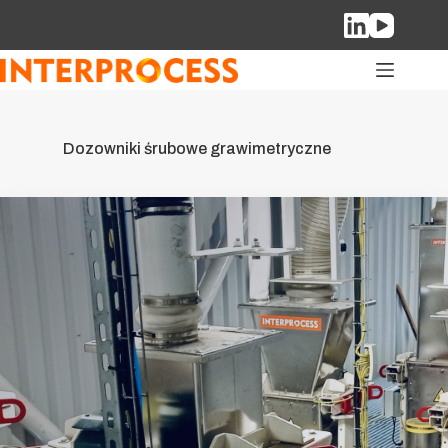
Przejdź
do
treści
Dozowniki śrubowe grawimetryczne