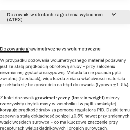
Dozowniki w strefach zagrożenia wybuchem
(ATEX)
Dozowanie grawimetryczne vs wolumetryczne
W przypadku dozowania wolumetrycznego materiał podawany
jest ze stałą prędkością obrotową śruby – przy założeniu
niezmiennej gęstości nasypowej. Metoda ta nie posiada pętli
zwrotnej (feedback), więc każda zmiana właściwości materiału
przekłada się bezpośrednio na błąd dozowania (typowo ±1–5%).
Z kolei dozownik
grawimetryczny (loss-in-weight)
mierzy
rzeczywisty ubytek masy w zasobniku i w pętli zamkniętej
koryguje prędkość śruby za pomocą regulatora PID. Dzięki temu
zapewnia stałą dokładność poniżej ±0,5% nawet przy zmiennych
właściwościach surowca – co ma kluczowe znaczenie przy
recepturach wieloskładnikowych i drogich surowcach.