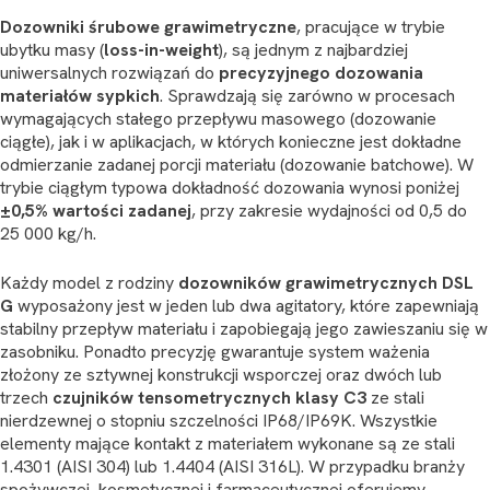
Dozowniki śrubowe grawimetryczne
, pracujące w trybie
ubytku masy (
loss-in-weight
), są jednym z najbardziej
uniwersalnych rozwiązań do
precyzyjnego dozowania
materiałów sypkich
. Sprawdzają się zarówno w procesach
wymagających stałego przepływu masowego (dozowanie
ciągłe), jak i w aplikacjach, w których konieczne jest dokładne
odmierzanie zadanej porcji materiału (dozowanie batchowe). W
trybie ciągłym typowa dokładność dozowania wynosi poniżej
±0,5% wartości zadanej
, przy zakresie wydajności od 0,5 do
25 000 kg/h.
Każdy model z rodziny
dozowników grawimetrycznych
DSL
G
wyposażony jest w jeden lub dwa agitatory, które zapewniają
stabilny przepływ materiału i zapobiegają jego zawieszaniu się w
zasobniku. Ponadto precyzję gwarantuje system ważenia
złożony ze sztywnej konstrukcji wsporczej oraz dwóch lub
trzech
czujników tensometrycznych klasy C3
ze stali
nierdzewnej o stopniu szczelności IP68/IP69K. Wszystkie
elementy mające kontakt z materiałem wykonane są ze stali
1.4301 (AISI 304) lub 1.4404 (AISI 316L). W przypadku branży
spożywczej, kosmetycznej i farmaceutycznej oferujemy