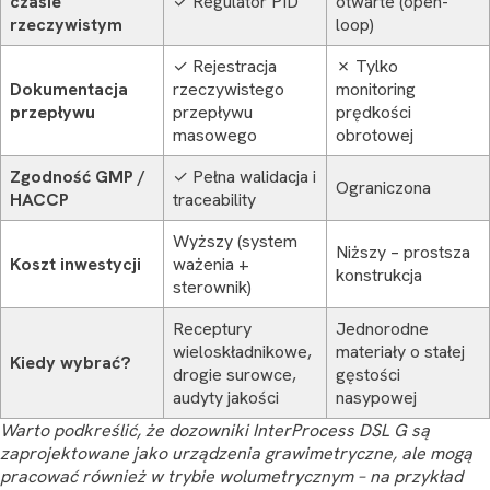
czasie
✓ Regulator PID
otwarte (open-
rzeczywistym
loop)
✓ Rejestracja
✗ Tylko
Dokumentacja
rzeczywistego
monitoring
przepływu
przepływu
prędkości
masowego
obrotowej
Zgodność GMP /
✓ Pełna walidacja i
Ograniczona
HACCP
traceability
Wyższy (system
Niższy – prostsza
Koszt inwestycji
ważenia +
konstrukcja
sterownik)
Receptury
Jednorodne
wieloskładnikowe,
materiały o stałej
Kiedy wybrać?
drogie surowce,
gęstości
audyty jakości
nasypowej
Warto podkreślić, że dozowniki InterProcess DSL G są
zaprojektowane jako urządzenia grawimetryczne, ale mogą
pracować również w trybie wolumetrycznym – na przykład