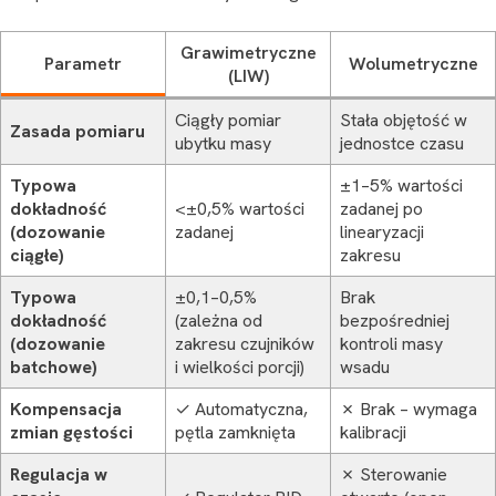
Grawimetryczne
Parametr
Wolumetryczne
(LIW)
Ciągły pomiar
Stała objętość w
Zasada pomiaru
ubytku masy
jednostce czasu
Typowa
±1–5% wartości
dokładność
<±0,5% wartości
zadanej po
(dozowanie
zadanej
linearyzacji
ciągłe)
zakresu
Typowa
±0,1–0,5%
Brak
dokładność
(zależna od
bezpośredniej
(dozowanie
zakresu czujników
kontroli masy
batchowe)
i wielkości porcji)
wsadu
Kompensacja
✓ Automatyczna,
✗ Brak – wymaga
zmian gęstości
pętla zamknięta
kalibracji
Regulacja w
✗ Sterowanie