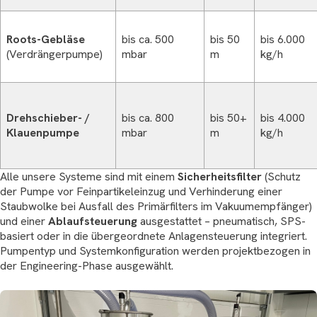
Roots-Gebläse
bis ca. 500
bis 50
bis 6.000
(Verdrängerpumpe)
mbar
m
kg/h
Drehschieber- /
bis ca. 800
bis 50+
bis 4.000
Klauenpumpe
mbar
m
kg/h
Alle unsere Systeme sind mit einem
Sicherheitsfilter
(Schutz
der Pumpe vor Feinpartikeleinzug und Verhinderung einer
Staubwolke bei Ausfall des Primärfilters im Vakuumempfänger)
und einer
Ablaufsteuerung
ausgestattet – pneumatisch, SPS-
basiert oder in die übergeordnete Anlagensteuerung integriert.
Pumpentyp und Systemkonfiguration werden projektbezogen in
der Engineering-Phase ausgewählt.