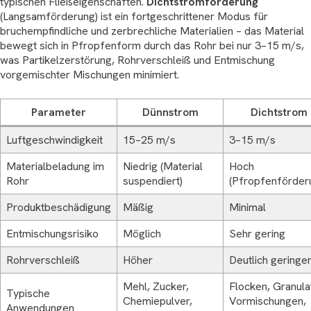
typischen Fließeigenschaften.
Dichtstromförderung
(Langsamförderung) ist ein fortgeschrittener Modus für
bruchempfindliche und zerbrechliche Materialien – das Material
bewegt sich in Pfropfenform durch das Rohr bei nur 3–15 m/s,
was Partikelzerstörung, Rohrverschleiß und Entmischung
vorgemischter Mischungen minimiert.
Parameter
Dünnstrom
Dichtstrom
Luftgeschwindigkeit
15–25 m/s
3–15 m/s
Materialbeladung im
Niedrig (Material
Hoch
Rohr
suspendiert)
(Pfropfenförder
Produktbeschädigung
Mäßig
Minimal
Entmischungsrisiko
Möglich
Sehr gering
Rohrverschleiß
Höher
Deutlich geringe
Mehl, Zucker,
Flocken, Granula
Typische
Chemiepulver,
Vormischungen,
Anwendungen