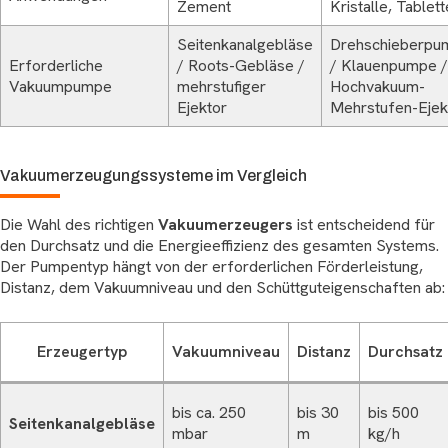
Zement
Kristalle, Tablet
Seitenkanalgebläse
Drehschieberpu
Erforderliche
/ Roots-Gebläse /
/ Klauenpumpe /
Vakuumpumpe
mehrstufiger
Hochvakuum-
Ejektor
Mehrstufen-Ejek
Vakuumerzeugungssysteme im Vergleich
Die Wahl des richtigen
Vakuumerzeugers
ist entscheidend für
den Durchsatz und die Energieeffizienz des gesamten Systems.
Der Pumpentyp hängt von der erforderlichen Förderleistung,
Distanz, dem Vakuumniveau und den Schüttguteigenschaften ab:
Erzeugertyp
Vakuumniveau
Distanz
Durchsatz
bis ca. 250
bis 30
bis 500
Seitenkanalgebläse
mbar
m
kg/h