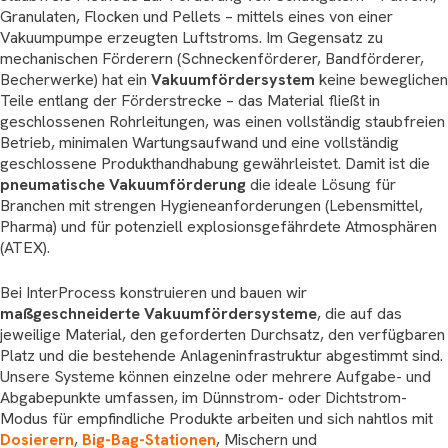
Granulaten, Flocken und Pellets – mittels eines von einer
Vakuumpumpe erzeugten Luftstroms. Im Gegensatz zu
mechanischen Förderern (Schneckenförderer, Bandförderer,
Becherwerke) hat ein
Vakuumfördersystem
keine beweglichen
Teile entlang der Förderstrecke – das Material fließt in
geschlossenen Rohrleitungen, was einen vollständig staubfreien
Betrieb, minimalen Wartungsaufwand und eine vollständig
geschlossene Produkthandhabung gewährleistet. Damit ist die
pneumatische Vakuumförderung
die ideale Lösung für
Branchen mit strengen Hygieneanforderungen (Lebensmittel,
Pharma) und für potenziell explosionsgefährdete Atmosphären
(ATEX).
Bei InterProcess konstruieren und bauen wir
maßgeschneiderte Vakuumfördersysteme
, die auf das
jeweilige Material, den geforderten Durchsatz, den verfügbaren
Platz und die bestehende Anlageninfrastruktur abgestimmt sind.
Unsere Systeme können einzelne oder mehrere Aufgabe- und
Abgabepunkte umfassen, im Dünnstrom- oder Dichtstrom-
Modus für empfindliche Produkte arbeiten und sich nahtlos mit
Dosierern
,
Big-Bag-Stationen
, Mischern und