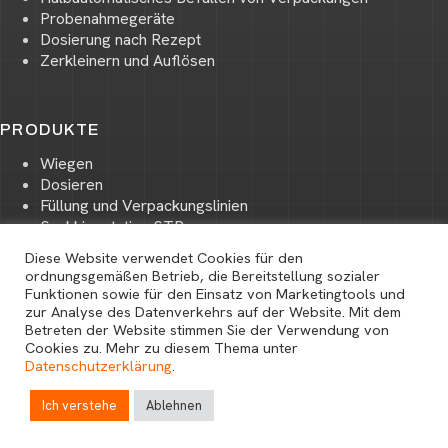
Probenahmegeräte
Dosierung nach Rezept
Zerkleinern und Auflösen
PRODUKTE
Wiegen
Dosieren
Füllung und Verpackungslinien
Sackkippstation STB
Big-Bag Systeme
Diese Website verwendet Cookies für den
Pneumatische Vakuumförderung
ordnungsgemäßen Betrieb, die Bereitstellung sozialer
Pneumatische Druckförderung
O
Funktionen sowie für den Einsatz von Marketingtools und
Lagerung und Transport von Schüttgütern
zur Analyse des Datenverkehrs auf der Website. Mit dem
p
Betreten der Website stimmen Sie der Verwendung von
Vorzerkleinerung, Zerkleinerung und Granulierung
e
Cookies zu. Mehr zu diesem Thema unter
von Schüttgütern
n
Datenschutzerklärung
.
Prozesssteuerungs- und Visualisierungssysteme
c
Copyright © 2026 Wszelkie prawa zastrzeżone |
Polityka prywatności
h
Ich verstehe
Ablehnen
a
t