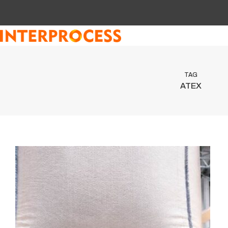
Przejdź
do
treści
TAG
ATEX