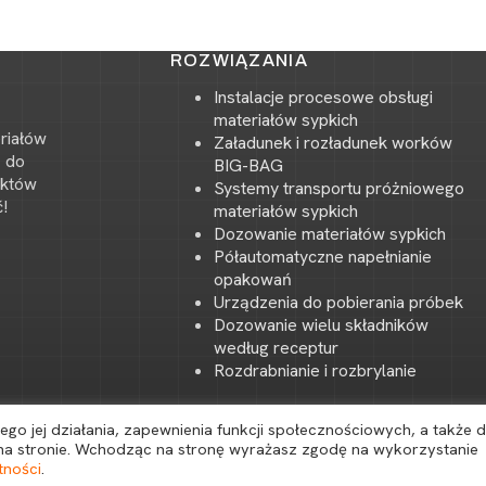
ROZWIĄZANIA
Instalacje procesowe obsługi
materiałów sypkich
riałów
Załadunek i rozładunek worków
ń do
BIG-BAG
uktów
Systemy transportu próżniowego
!
materiałów sypkich
Dozowanie materiałów sypkich
Półautomatyczne napełnianie
opakowań
Urządzenia do pobierania próbek
Dozowanie wielu składników
według receptur
Rozdrabnianie i rozbrylanie
go jej działania, zapewnienia funkcji społecznościowych, a także 
 na stronie. Wchodząc na stronę wyrażasz zgodę na wykorzystanie
tności
.