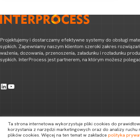
Projektujemy i dostarczamy efektywne systemy do obsługi mate
sypkich. Zapewniamy naszym klientom szeroki zakres rozwiąza
ważenia, dozowania, przenoszenia, załadunku i rozładunku prod
sypkich. InterProcess jest partnerem, na którym możesz polegać
LinkedIn
YouTube
Ta strona internetowa wykorzystuje pliki cookies do prawidłowe
korzystania z narzędzi marketingowych oraz do analizy ruchu
plików cookies. Więcej na ten temat w zakładce
polityka prywa
Copyright © 2026 Wszelkie prawa zastrzeżone |
Polityka prywatności