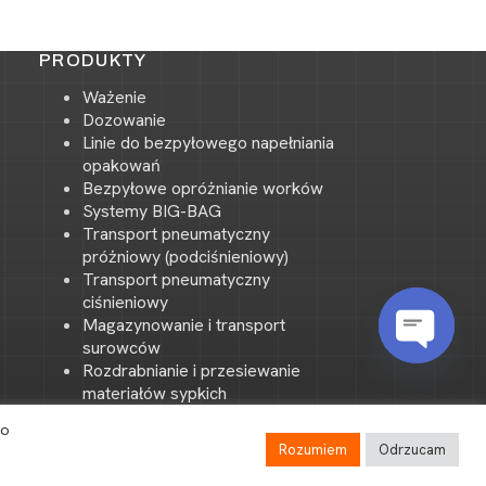
PRODUKTY
Ważenie
Dozowanie
Linie do bezpyłowego napełniania
opakowań
Bezpyłowe opróżnianie worków
Systemy BIG-BAG
Transport pneumatyczny
próżniowy (podciśnieniowy)
Transport pneumatyczny
ciśnieniowy
Magazynowanie i transport
surowców
Rozdrabnianie i przesiewanie
O
materiałów sypkich
p
Mieszanie materiałów sypkich
e
do
Systemy sterowania i wizualizacji
n
Rozumiem
Odrzucam
procesów
c
Mapa strony
Wiedza