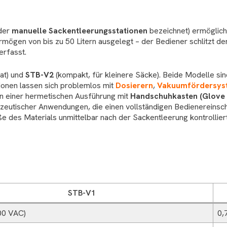
der
manuelle Sackentleerungsstationen
bezeichnet) ermöglich
rmögen von bis zu 50 Litern ausgelegt – der Bediener schlitzt d
erfasst.
at) und
STB-V2
(kompakt, für kleinere Säcke). Beide Modelle sin
ationen lassen sich problemlos mit
Dosierern
,
Vakuumfördersys
 in einer hermetischen Ausführung mit
Handschuhkasten (Glove
eutischer Anwendungen, die einen vollständigen Bedienereinsch
e des Materials unmittelbar nach der Sackentleerung kontrolliert
STB-V1
00 VAC)
0,