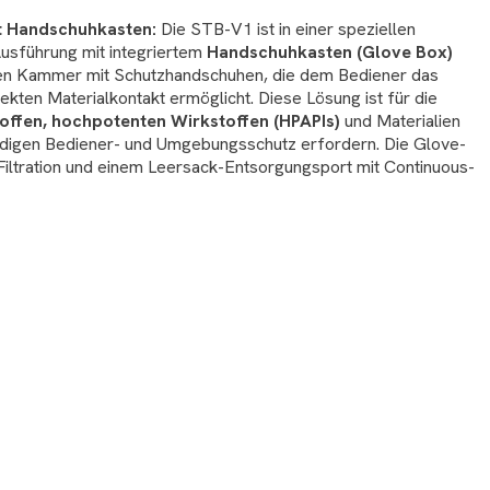
t Handschuhkasten:
Die STB-V1 ist in einer speziellen
usführung mit integriertem
Handschuhkasten (Glove Box)
enen Kammer mit Schutzhandschuhen, die dem Bediener das
kten Materialkontakt ermöglicht. Diese Lösung ist für die
toffen, hochpotenten Wirkstoffen (HPAPIs)
und Materialien
ändigen Bediener- und Umgebungsschutz erfordern. Die Glove-
iltration und einem Leersack-Entsorgungsport mit Continuous-