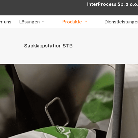
InterProcess Sp. z o.o
r uns
Lösungen
Produkte
Dienstleistunge
Sackkippstation STB