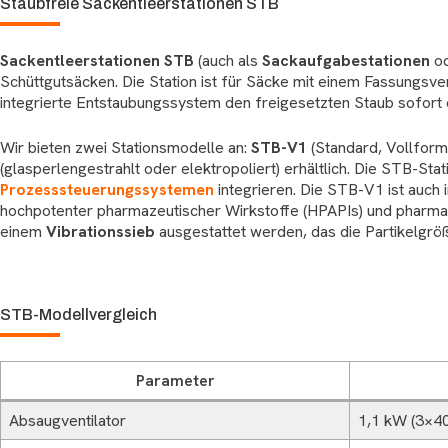
Staubfreie Sackentleerstationen STB
Sackentleerstationen STB
(auch als
Sackaufgabestationen
o
Schüttgutsäcken. Die Station ist für Säcke mit einem Fassungsve
integrierte Entstaubungssystem den freigesetzten Staub sofort 
Wir bieten zwei Stationsmodelle an:
STB-V1
(Standard, Vollform
(glasperlengestrahlt oder elektropoliert) erhältlich. Die STB-St
Prozesssteuerungssystemen
integrieren. Die STB-V1 ist auch
hochpotenter pharmazeutischer Wirkstoffe (HPAPIs) und pharmaz
einem
Vibrationssieb
ausgestattet werden, das die Partikelgröß
STB-Modellvergleich
Parameter
Absaugventilator
1,1 kW (3×4