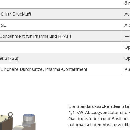
8 
 6 bar Druckluft
Au
16L
AI
 Containment für Pharma und HPAPI
—
Op
ne 21/22)
Op
 l, höhere Durchsätze, Pharma-Containment
Kl
Die Standard-
Sackentleersta
1,1-kW-Absaugventilator und Pa
Gasdruckfedern und Positions
automatisch den Absaugventilat